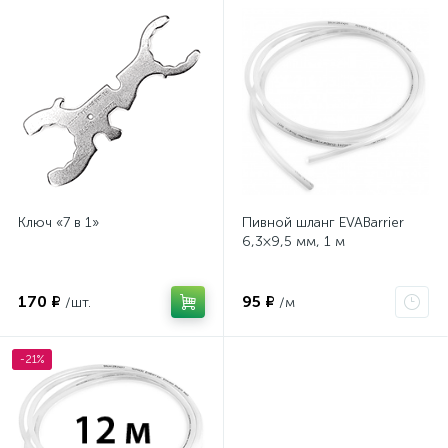
Ключ «7 в 1»
Пивной шланг EVABarrier
6,3×9,5 мм, 1 м
170 ₽
95 ₽
/шт.
/м
-21%