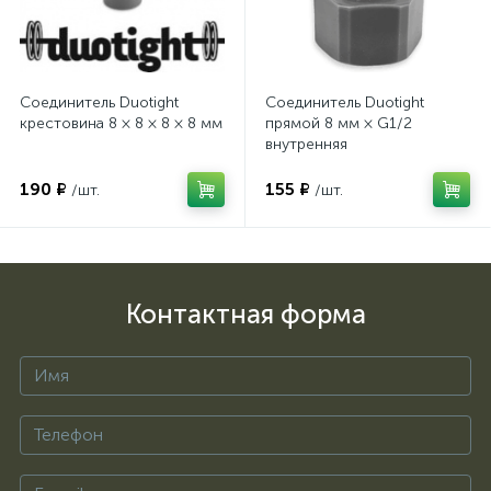
Соединитель Duotight
Соединитель Duotight
крестовина 8 × 8 × 8 × 8 мм
прямой 8 мм × G1/2
внутренняя
190 ₽
155 ₽
/шт.
/шт.
Контактная форма