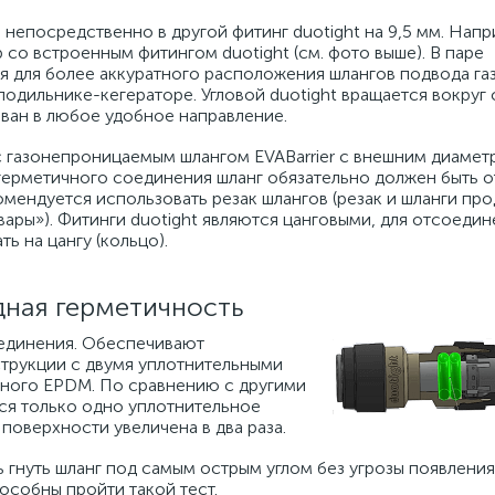
 непосредственно в другой фитинг duotight на 9,5 мм. Напр
 со встроенным фитингом duotight (см. фото выше). В паре
я для более аккуратного расположения шлангов подвода газ
одильнике-кегераторе. Угловой duotight вращается вокруг 
ван в любое удобное направление.
 с газонепроницаемым шлангом EVABarrier с внешним диамет
герметичного соединения шланг обязательно должен быть о
комендуется использовать резак шлангов (резак и шланги пр
ары»). Фитинги duotight являются цанговыми, для отсоедин
ь на цангу (кольцо).
дная герметичность
оединения. Обеспечивают
трукции с двумя уплотнительными
нного EPDM. По сравнению с другими
ся только одно уплотнительное
поверхности увеличена в два раза.
 гнуть шланг под самым острым углом без угрозы появления
особны пройти такой тест.