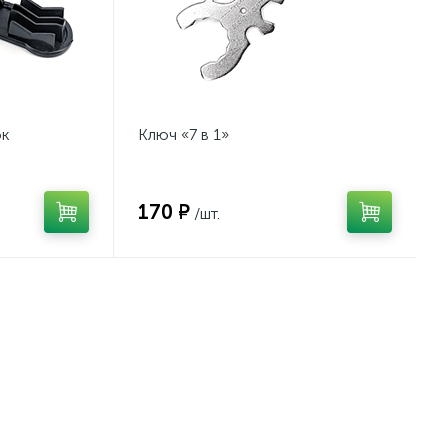
ок
Ключ «7 в 1»
170 ₽
/шт.