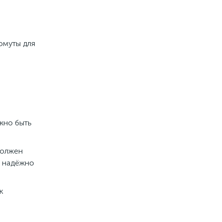
омуты для
лжно быть
должен
и надёжно
к