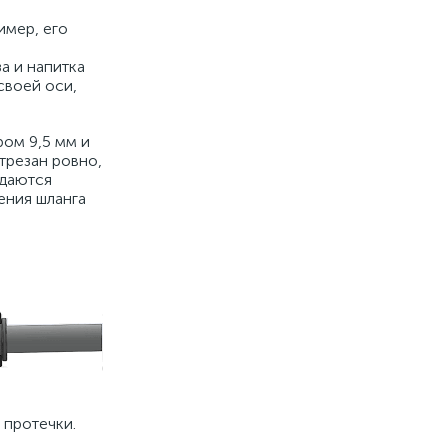
имер, его
а и напитка
своей оси,
ром 9,5 мм и
трезан ровно,
одаются
ения шланга
 протечки.