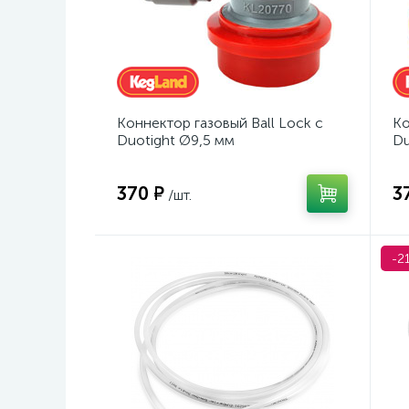
Коннектор газовый Ball Lock с
Ко
Duotight Ø9,5 мм
Du
370 ₽
3
/шт.
-2