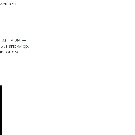
 мешают
ы из EPDM —
ны, например,
иликоном