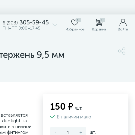
0
0
305-59-45
8 (903)
ПН–ПТ 9:00–17:45
Избранное
Корзина
Войти
стержень 9,5 мм
150 ₽
/шт.
 вставляется
В наличии мало
 duotight на
авить в пивной
ным фитингом
-
+
шт.