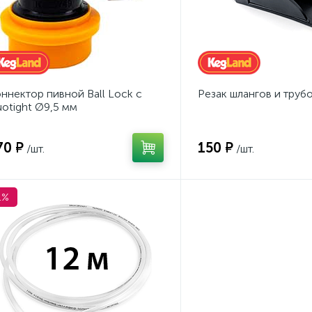
ннектор пивной Ball Lock с
Резак шлангов и труб
otight Ø9,5 мм
70 ₽
150 ₽
/шт.
/шт.
1%