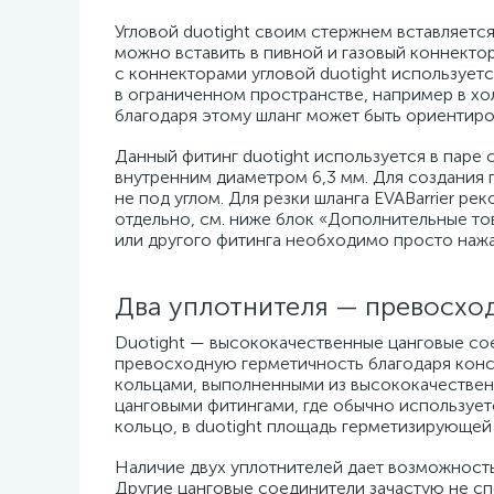
Угловой duotight своим стержнем вставляется
можно вставить в пивной и газовый коннектор
с коннекторами угловой duotight используетс
в ограниченном пространстве, например в хол
благодаря этому шланг может быть ориентиро
Данный фитинг duotight используется в паре
внутренним диаметром 6,3 мм. Для создания 
не под углом. Для резки шланга EVABarrier ре
отдельно, см. ниже блок «Дополнительные тов
или другого фитинга необходимо просто нажат
Два уплотнителя — превосхо
Duotight — высококачественные цанговые с
превосходную герметичность благодаря конс
кольцами, выполненными из высококачестве
цанговыми фитингами, где обычно использует
кольцо, в duotight площадь герметизирующей 
Наличие двух уплотнителей дает возможность
Другие цанговые соединители зачастую не сп