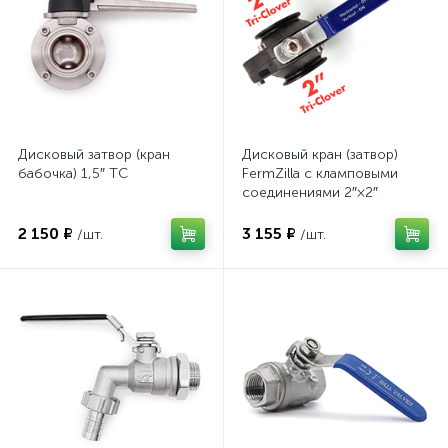
Дисковый затвор (кран
Дисковый кран (затвор)
бабочка) 1,5″ TC
FermZilla с кламповыми
соединениями 2″×2″
2 150 ₽
3 155 ₽
/шт.
/шт.