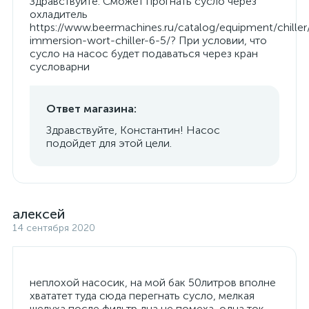
Здравствуйте. Сможет прогнать сусло через
охладитель
https://www.beermachines.ru/catalog/equipment/chiller
immersion-wort-chiller-6-5/? При условии, что
сусло на насос будет подаваться через кран
сусловарни
Ответ магазина:
Здравствуйте, Константин! Насос
подойдет для этой цели.
алексей
14 сентября 2020
неплохой насосик, на мой бак 50литров вполне
хвататет туда сюда перегнать сусло, мелкая
шелуха после фильтр дна не помеха, одна ток