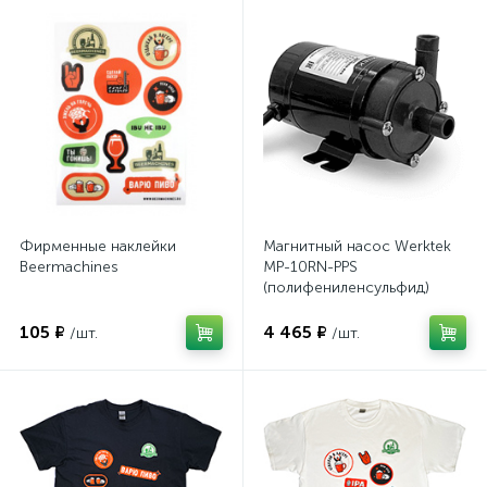
Фирменные наклейки
Магнитный насос Werktek
Beermachines
MP-10RN-PPS
(полифениленсульфид)
105 ₽
4 465 ₽
/шт.
/шт.