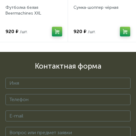
Футболка белая
Сумка-шоппер чёрная
Beermachines XXL
920 ₽
920 ₽
/шт.
/шт.
Контактная форма