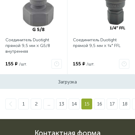
Соединитель Duotight
Соединитель Duotight
прямой 9,5 мм × G5/8
прямой 9,5 мм × ¼″ FFL
внутренняя
155 ₽
155 ₽
/шт.
/шт.
Загрузка
1
2
...
13
14
15
16
17
18
Контактная форма