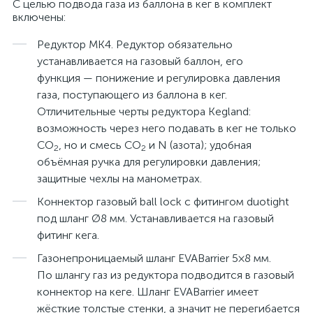
С целью подвода газа из баллона в кег в комплект
включены:
Редуктор MK4. Редуктор обязательно
устанавливается на газовый баллон, его
функция — понижение и регулировка давления
газа, поступающего из баллона в кег.
Отличительные черты редуктора Kegland:
возможность через него подавать в кег не только
СО
, но и смесь СО
и N (азота); удобная
2
2
объёмная ручка для регулировки давления;
защитные чехлы на манометрах.
Коннектор газовый ball lock с фитингом duotight
под шланг Ø8 мм. Устанавливается на газовый
фитинг кега.
Газонепроницаемый шланг EVABarrier 5×8 мм.
По шлангу газ из редуктора подводится в газовый
коннектор на кеге. Шланг EVABarrier имеет
жёсткие толстые стенки, а значит не перегибается