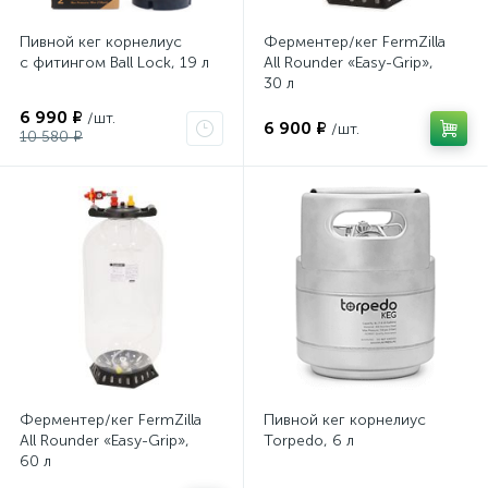
Пивной кег корнелиус
Ферментер/кег FermZilla
с фитингом Ball Lock, 19 л
All Rounder «Easy-Grip»,
30 л
6 990 ₽
/шт.
6 900 ₽
/шт.
10 580 ₽
Ферментер/кег FermZilla
Пивной кег корнелиус
All Rounder «Easy-Grip»,
Torpedo, 6 л
60 л