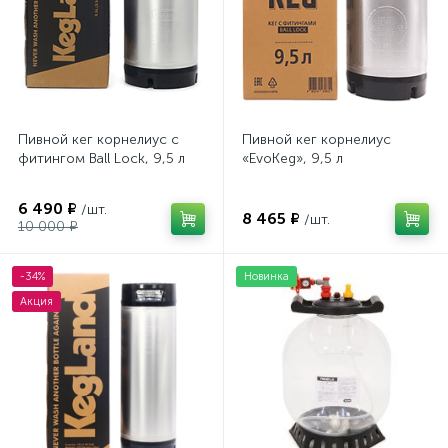
Пивной кег корнелиус с
Пивной кег корнелиус
фитингом Ball Lock, 9,5 л
«EvoKeg», 9,5 л
6 490 ₽
/шт.
8 465 ₽
/шт.
10 000 ₽
-34%
Новинка
Акция