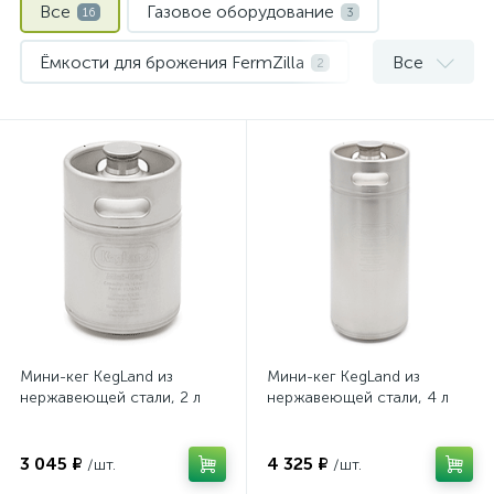
Все
Газовое оборудование
16
3
Ёмкости для брожения FermZilla
Все
2
Мини-кеги
Пивные кеги
3
8
Мини-кег KegLand из
Мини-кег KegLand из
нержавеющей стали, 2 л
нержавеющей стали, 4 л
3 045 ₽
4 325 ₽
/шт.
/шт.