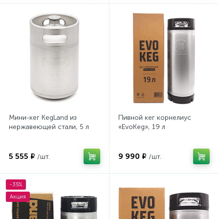
Мини-кег KegLand из
Пивной кег корнелиус
нержавеющей стали, 5 л
«EvoKeg», 19 л
5 555 ₽
9 990 ₽
/шт.
/шт.
-35%
Акция