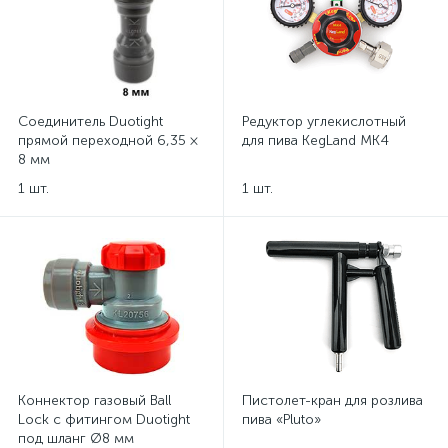
Соединитель Duotight
Редуктор углекислотный
прямой переходной 6,35 ×
для пива KegLand MK4
8 мм
1 шт.
1 шт.
Коннектор газовый Ball
Пистолет-кран для розлива
Lock с фитингом Duotight
пива «Pluto»
под шланг Ø8 мм