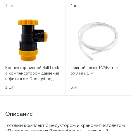
1 шт.
1 шт.
Коннектор пивной Ball Lock
Пивной шланг EVABarrier
с компенсатором давления
5×8 мм, 1 м
и фитингом Duotight под
шланг Ø8 мм
1 шт.
3 м
Описание
Готовый комплект с редуктором и краном-пистолетом
«Плуто» от австралийского бренда — отличный