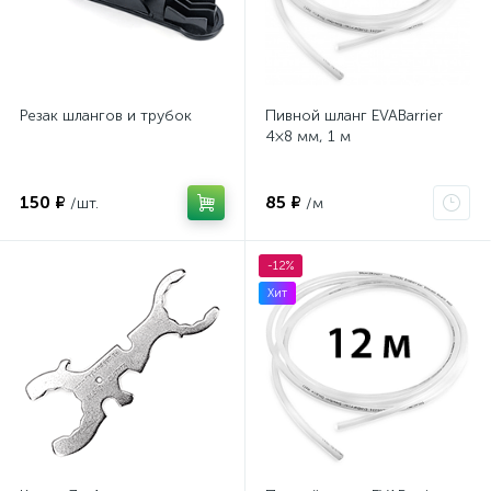
Резак шлангов и трубок
Пивной шланг EVABarrier
4×8 мм, 1 м
150 ₽
85 ₽
/шт.
/м
-12%
Хит