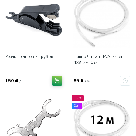
Резак шлангов и трубок
Пивной шланг EVABarrier
4×8 мм, 1 м
150 ₽
85 ₽
/шт.
/м
-12%
Хит