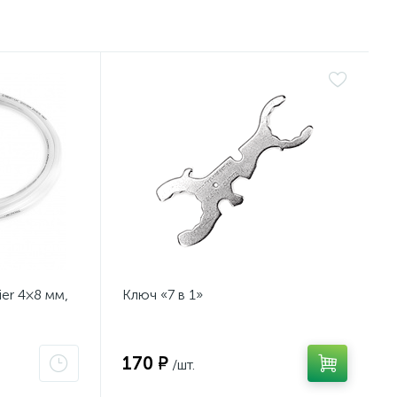
er 4×8 мм,
Ключ «7 в 1»
170 ₽
/шт.