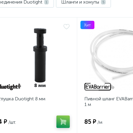
единения Duotight
Шланги и хомуты
1
5
Хит
глушка Duotight 8 мм
Пивной шланг EVABarri
1 м
4 ₽
85 ₽
/шт.
/м