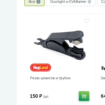
Все
Duotight и EVABarrier
Со
7
1
Резак шлангов и трубок
За
150 ₽
6
/шт.