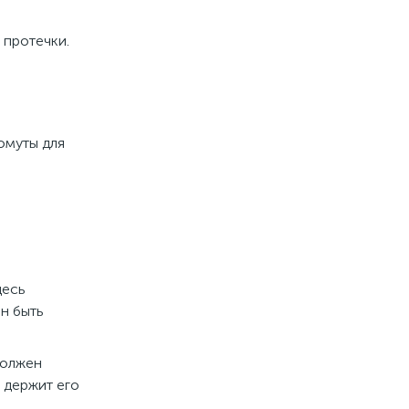
 протечки.
омуты для
десь
н быть
должен
 держит его