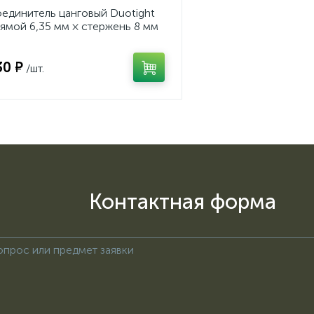
единитель цанговый Duotight
ямой 6,35 мм × стержень 8 мм
30 ₽
/шт.
Контактная форма