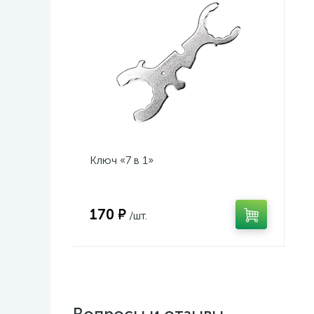
Ключ «7 в 1»
170 ₽
/шт.