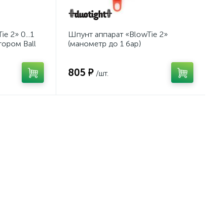
e 2» 0...1
Шпунт аппарат «BlowTie 2»
тором Ball
(манометр до 1 бар)
805 ₽
/шт.