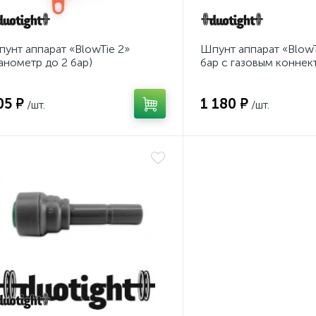
унт аппарат «BlowTie 2»
Шпунт аппарат «BlowTi
анометр до 2 бар)
бар с газовым коннек
Lock
05 ₽
1 180 ₽
/шт.
/шт.