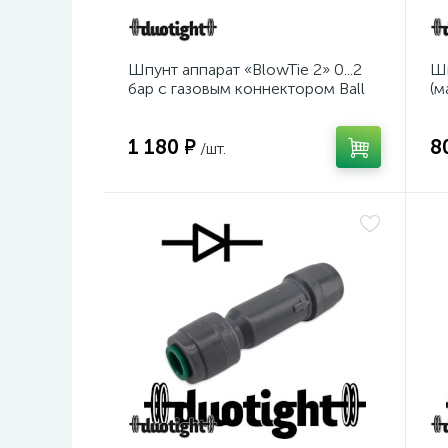
Шпунт аппарат «BlowTie 2» 0...2
Шп
бар с газовым коннектором Ball
(м
Lock
1 180 ₽
8
/шт.