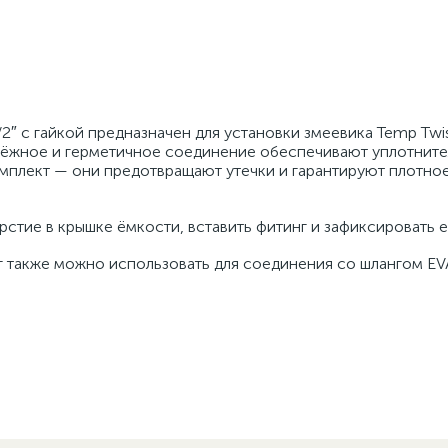
/2″ с гайкой предназначен для установки змеевика Temp Twi
Надёжное и герметичное соединение обеспечивают уплотнит
омплект — они предотвращают утечки и гарантируют плотно
стие в крышке ёмкости, вставить фитинг и зафиксировать е
 также можно использовать для соединения со шлангом EVA