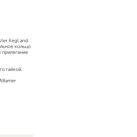
ster KegLand
ельное кольцо
е прилегание
го гайкой.
Barrier