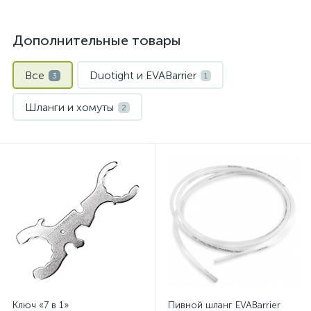
Дополнительные товары
Все
Duotight и EVABarrier
3
1
Шланги и хомуты
2
Ключ «7 в 1»
Пивной шланг EVABarrier