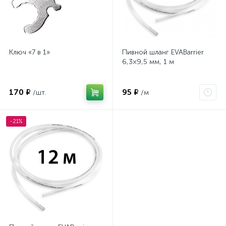
Ключ «7 в 1»
Пивной шланг EVABarrier
6,3×9,5 мм, 1 м
170 ₽
95 ₽
/шт.
/м
-21%