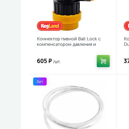
Коннектор пивной Ball Lock с
Ко
компенсатором давления и
Du
фитингом Duotight под шланг Ø8
мм
605 ₽
3
/шт.
Хит