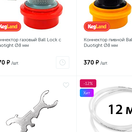
ннектор газовый Ball Lock с
Коннектор пивной Bal
otight Ø8 мм
Duotight Ø8 мм
70 ₽
370 ₽
/шт.
/шт.
-12%
Хит