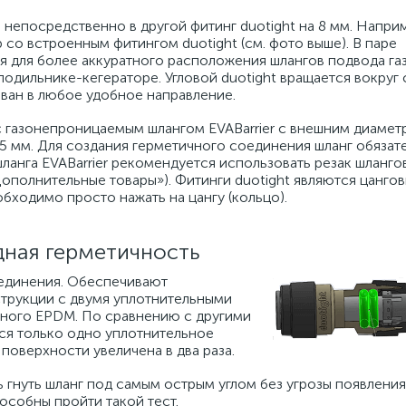
 непосредственно в другой фитинг duotight на 8 мм. Наприм
 со встроенным фитингом duotight (см. фото выше). В паре
я для более аккуратного расположения шлангов подвода газ
одильнике-кегераторе. Угловой duotight вращается вокруг 
ван в любое удобное направление.
 с газонепроницаемым шлангом EVABarrier с внешним диамет
 5 мм. Для создания герметичного соединения шланг обяза
шланга EVABarrier рекомендуется использовать резак шлангов
ополнительные товары»). Фитинги duotight являются цангов
бходимо просто нажать на цангу (кольцо).
дная герметичность
оединения. Обеспечивают
трукции с двумя уплотнительными
нного EPDM. По сравнению с другими
ся только одно уплотнительное
поверхности увеличена в два раза.
 гнуть шланг под самым острым углом без угрозы появления
особны пройти такой тест.