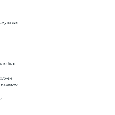
омуты для
лжно быть
должен
и надёжно
к