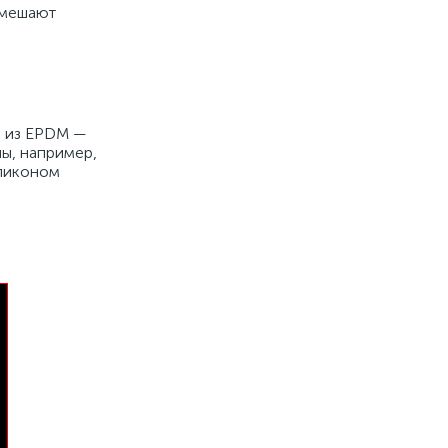
 мешают
ы из EPDM —
ны, например,
иликоном