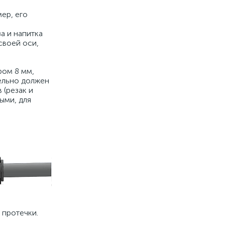
ер, его
а и напитка
своей оси,
ром 8 мм,
тельно должен
 (резак и
ыми, для
 протечки.