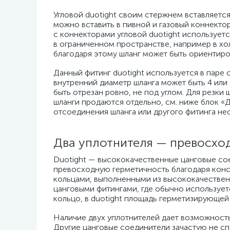
Угловой duotight своим стержнем вставляется
можно вставить в пивной и газовый коннектор
с коннекторами угловой duotight используетс
в ограниченном пространстве, например в хол
благодаря этому шланг может быть ориентиро
Данный фитинг duotight используется в паре
внутренний диаметр шланга может быть 4 или
быть отрезан ровно, не под углом. Для резки 
шланги продаются отдельно, см. ниже блок «Д
отсоединения шланга или другого фитинга нео
Два уплотнителя — превосхо
Duotight — высококачественные цанговые с
превосходную герметичность благодаря конс
кольцами, выполненными из высококачестве
цанговыми фитингами, где обычно использует
кольцо, в duotight площадь герметизирующей 
Наличие двух уплотнителей дает возможность
Другие цанговые соединители зачастую не сп