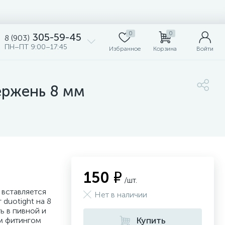
0
0
305-59-45
8 (903)
ПН–ПТ 9:00–17:45
Избранное
Корзина
Войти
ержень 8 мм
150 ₽
/шт.
 вставляется
Нет в наличии
duotight на 8
ь в пивной и
Купить
м фитингом