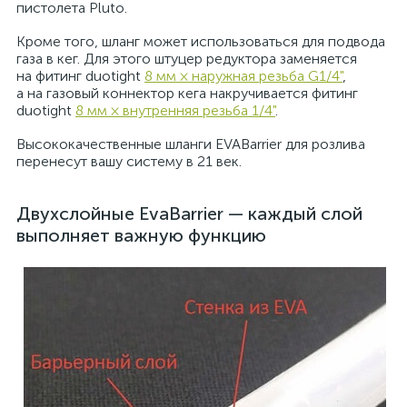
пистолета Pluto.
Кроме того, шланг может использоваться для подвода
газа в кег. Для этого штуцер редуктора заменяется
на фитинг duotight
8 мм × наружная резьба G1/4"
,
а на газовый коннектор кега накручивается фитинг
duotight
8 мм × внутренняя резьба 1/4"
.
Высококачественные шланги EVABarrier для розлива
перенесут вашу систему в 21 век.
Двухслойные EvaBarrier — каждый слой
выполняет важную функцию