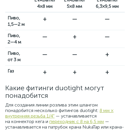
4×8 мм
5×8 мм
6,3×9,5 мм
Пиво,
+
—
—
1,5—2 м
Пиво,
—
+
—
2—4 м
Пиво,
—
—
+
от 3 м
Газ
+
+
+
Какие фитинги duotight могут
понадобится
Для создания линии розлива этим шлангом
понадобится несколько фитингов duotight:
8 мм ×
внутренняя резьба 1/4"
— устанавливается
на коннектор кега и
переходник с 8 на 6,5 мм
—
устанавливается на патрубок крана NukaTap или крана-