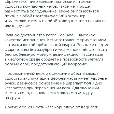
сбраживают пиво малыми партиями или ценят
удобство компактных кегов. Такой кег проще
разместить в холодильнике. Также он поместится
почти в любой изотермический контейнер,
и вы сможете взять с собой холодное пиво на пикник
или к друзьям.
Главное достоинство кегов KegLand — высокое
качество исполнения. Кег изготовлен с применением
автоматической орбитальной сварки. Ровные и гладкие
сварные швы без зазубрин и «карманов» обеспечивают
беспроблемную мойку и дезинфекцию. Пассивация
в кислотной среде создает на поверхности металла
особый слой, предотвращающий коррозию.
Прорезиненный верх и основание обеспечивают
удобство эксплуатации. Верхняя часть имеет удобные
ручки, резиновое основание не царапает пол и дно
кегератора при перемещении кега. Для экономии
места в холодильнике кеги можно ставить друг
на друга.
Другие особенности кега корнелиус от KegLand: