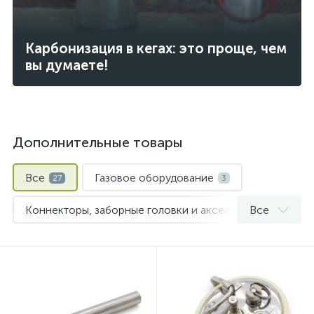
Карбонизация в кегах: это проще, чем
вы думаете!
Дополнительные товары
Все
Газовое оборудование
27
3
Коннекторы, заборные головки и аксессуары для кегов
Все
Охмеление сусла
Пивные кеги
2
1
Шланги и хомуты
1