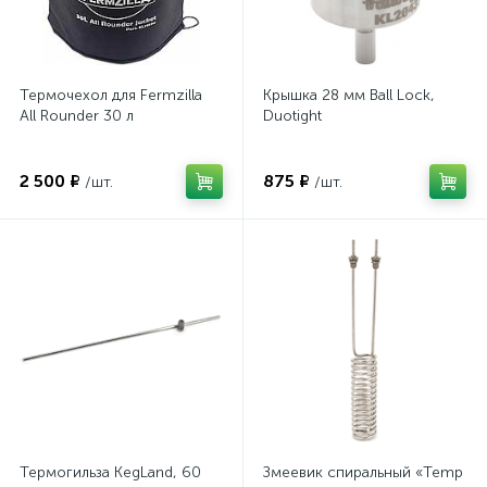
Сифоны переливные, сифоны для розлива с фильтром
Шпунт-аппараты и предохранительные клапаны
1
Термочехол для Fermzilla
Крышка 28 мм Ball Lock,
All Rounder 30 л
Duotight
2 500 ₽
875 ₽
/шт.
/шт.
Термогильза KegLand, 60
Змеевик спиральный «Temp