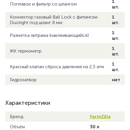
1
Поплавок и фильтр со шлангом
шт.
Коннектор газовый Ball Lock с фитингом
1
Duotight под шланг 8 мм
шт.
1
Разметка литража (наклеивающийся)
шт.
1
ЖК термометр
шт.
1
Красный клапан сброса давления на 2,5 атм
шт.
Гидрозатвор
нет
Характеристики
Бренд
FermZilla
Объём
30 л