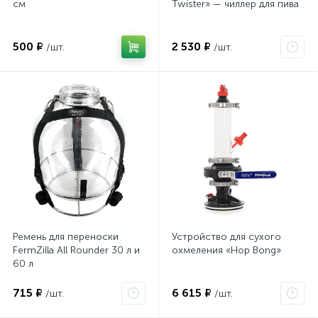
см
Twister» — чиллер для пива
500 ₽
2 530 ₽
/шт.
/шт.
Ремень для переноски
Устройство для сухого
FermZilla All Rounder 30 л и
охмеления «Hop Bong»
60 л
715 ₽
6 615 ₽
/шт.
/шт.