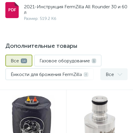
2021-Инструкция FermZilla All Rounder 30 и 60
л
Размер: 519.2 Кб
Дополнительные товары
Все
Газовое оборудование
14
1
Ёмкости для брожения FermZilla
Все
4
Измерение и контроль
1
Коннекторы, заборные головки и аксессуары для кегов
Охмеление сусла
1
Пивные краны и колонны
2