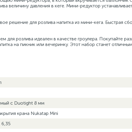
мощью мини-редуктора, в который вкручивается баллончик 
ва величину давления в кеге. Мини-редуктор устанавливает
ое решение для розлива напитка из мини-кега. Быстрая сб
 для розлива идеален в качестве гроулера. Покупайте ра
питка на пикник или вечеринку. Этот набор станет отличны
л
мый с Duotight 8 мм
крытия крана Nukatap Mini
 6,35