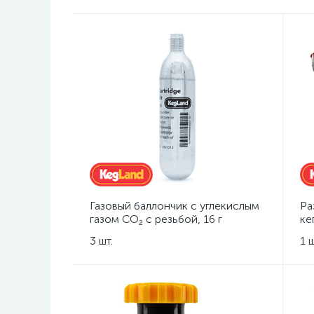
Газовый баллончик с углекислым
Ра
газом CO₂ с резьбой, 16 г
ке
Lo
3 шт.
1 ш