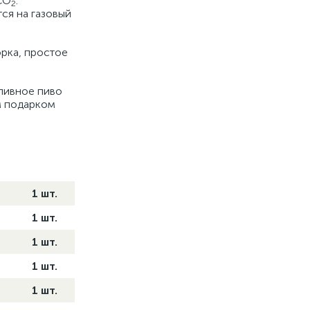
СО
.
2
ся на газовый
орка, простое
зливное пиво
м подарком
1 шт.
1 шт.
1 шт.
1 шт.
1 шт.