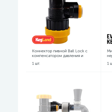
Коннектор пивной Ball Lock с
Ми
компенсатором давления и
не
фитингом Duotight под шланг Ø8
1 шт.
1 ш
мм