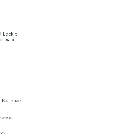
l Lock с
д шланг
. Включает
ни-кег