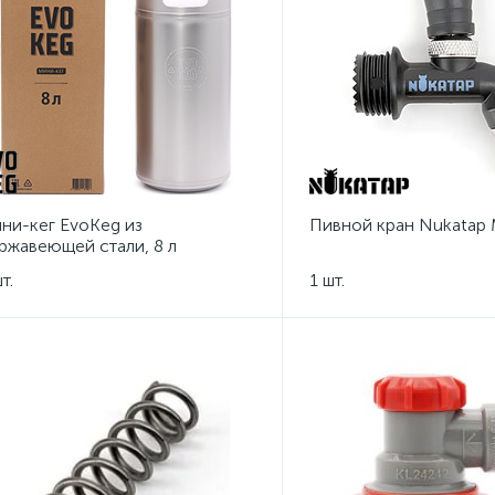
ни-кег EvoKeg из
Пивной кран Nukatap M
ржавеющей стали, 8 л
т.
1 шт.