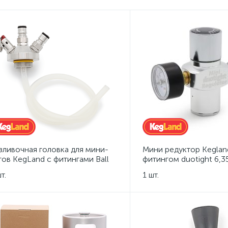
зливочная головка для мини-
Мини редуктор Keglan
гов KegLand с фитингами Ball
фитингом duotight 6,3
ck
подключения баллончи
т.
1 шт.
кегу