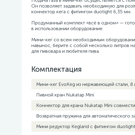
Подача газа в мини-кег осуществляется с по
Он позволяет задавать необходимую для розли
коннектор кега с фитингом duotight 6,35 мм.
Продуманный комплект «всё в одном» — готов
в использовании оборудование.
Мини-кег со всем необходимым оборудованием
навынос, берите с собой несколько литров на
для пивовара и любителя пива.
Комплектация
Мини-кег EvoKeg из нержавеющей стали, 8 
Пивной кран Nukatap Mini
Коннектор для крана Nukatap Mini совмести
Возвратная пружина для автоматического за
Мини редуктор Kegland с фитингом duotight