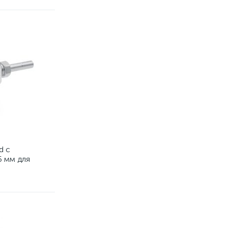
d с
5 мм для
ка CO₂ к