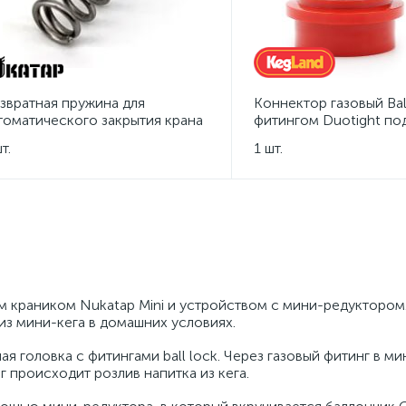
звратная пружина для
Коннектор газовый Bal
томатического закрытия крана
фитингом Duotight по
katap FC/Mini
Ø6,35 мм
т.
1 шт.
м краником Nukatap Mini и устройством с мини-редуктором
из мини-кега в домашних условиях.
 головка с фитингами ball lock. Через газовый фитинг в ми
г происходит розлив напитка из кега.