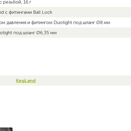
 резьбой, 16 г
d с фитингами Ball Lock
ом давления и фитингом Duotight под шланг Ø8 мм
otight под шланг Ø6,35 мм
KegLand