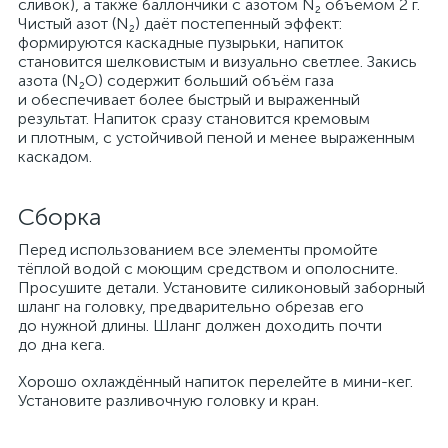
сливок), а также баллончики с азотом N₂ объёмом 2 г.
Чистый азот (N₂) даёт постепенный эффект:
формируются каскадные пузырьки, напиток
становится шелковистым и визуально светлее. Закись
азота (N₂O) содержит больший объём газа
и обеспечивает более быстрый и выраженный
результат. Напиток сразу становится кремовым
и плотным, с устойчивой пеной и менее выраженным
каскадом.
Сборка
Перед использованием все элементы промойте
тёплой водой с моющим средством и ополосните.
Просушите детали. Установите силиконовый заборный
шланг на головку, предварительно обрезав его
до нужной длины. Шланг должен доходить почти
до дна кега.
Хорошо охлаждённый напиток перелейте в мини-кег.
Установите разливочную головку и кран.