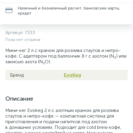
Наличный и безналичный расчет, банковские карты,
кредит
Артикул:
7333
Пока нет отзывов
Мини-кег 2 л с краном для розлива стаутов и нитро-
кофе. С адаптером под баллончик 8 г с азотом (N₂) или
закисью азота (N₂O).
Бренд
EvoKeg
Описание
Мини-кег Evokeg 2 л с азотным краном для розлива
стаутов и нитро-кофе — компактная система для
приготовления и подачи напитков под азотом
в домашних условиях. Подходит для cold brew кофе,
стаутов, а также коктейлей на азоте. Насыщение