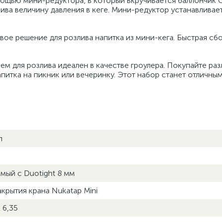
мощью мини-редуктора, в который вкручивается баллончик 
ва величину давления в кеге. Мини-редуктор устанавливает
ое решение для розлива напитка из мини-кега. Быстрая сб
 для розлива идеален в качестве гроулера. Покупайте ра
питка на пикник или вечеринку. Этот набор станет отличны
л
мый с Duotight 8 мм
крытия крана Nukatap Mini
 6,35