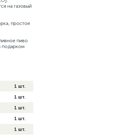
СО
.
2
ся на газовый
орка, простое
зливное пиво
м подарком
1 шт.
1 шт.
1 шт.
1 шт.
1 шт.