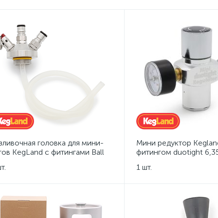
зливочная головка для мини-
Мини редуктор Keglan
гов KegLand с фитингами Ball
фитингом duotight 6,3
ck
подключения баллончи
т.
1 шт.
кегу