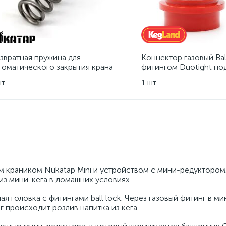
звратная пружина для
Коннектор газовый Bal
томатического закрытия крана
фитингом Duotight по
katap FC/Mini
Ø6,35 мм
т.
1 шт.
м краником Nukatap Mini и устройством с мини-редуктором
из мини-кега в домашних условиях.
 головка с фитингами ball lock. Через газовый фитинг в ми
г происходит розлив напитка из кега.