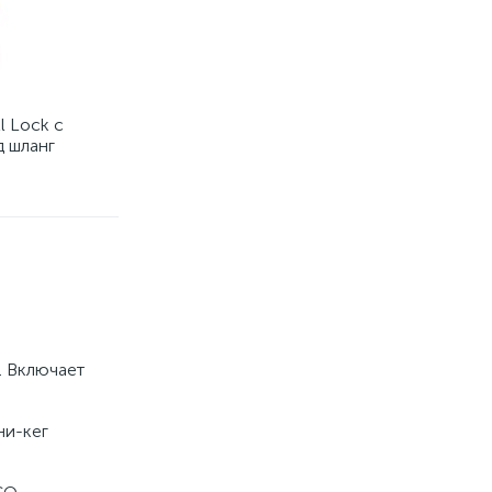
l Lock с
д шланг
. Включает
ни-кег