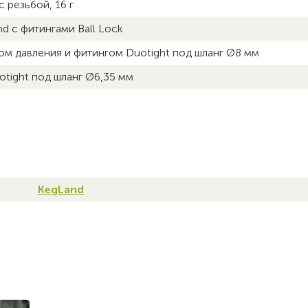
 резьбой, 16 г
d с фитингами Ball Lock
ом давления и фитингом Duotight под шланг Ø8 мм
otight под шланг Ø6,35 мм
KegLand