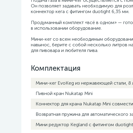
Подача газа в мини-кег осуществляется с по
Он позволяет задавать необходимую для розли
коннектор кега с фитингом duotight 6,35 мм.
Продуманный комплект «всё в одном» — готов
в использовании оборудование.
Мини-кег со всем необходимым оборудованием
навынос, берите с собой несколько литров на
для пивовара и любителя пива.
Комплектация
Мини-кег EvoKeg из нержавеющей стали, 8 
Пивной кран Nukatap Mini
Коннектор для крана Nukatap Mini совмести
Возвратная пружина для автоматического за
Мини редуктор Kegland с фитингом duotight