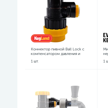
Коннектор пивной Ball Lock с
Ми
компенсатором давления и
не
фитингом Duotight под шланг Ø8
1 шт.
1 ш
мм