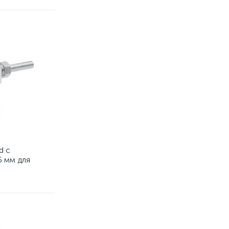
d с
5 мм для
ка CO₂ к