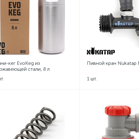
ни-кег EvoKeg из
Пивной кран Nukatap M
ржавеющей стали, 8 л
т.
1 шт.