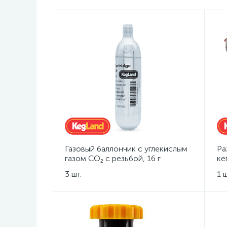
Газовый баллончик с углекислым
Ра
газом CO₂ с резьбой, 16 г
ке
Lo
3 шт.
1 ш