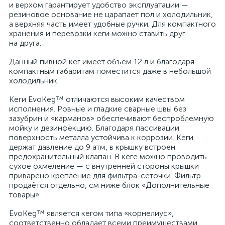
и верхом гарантирует удобство эксплуатации —
резиновое основание не царапает пол и холодильник,
а верхняя часть имеет удобные ручки. Для компактного
хранения и перевозки кеги можно ставить друг
на друга.
Данный пивной кег имеет объём 12 л и благодаря
компактным габаритам поместится даже в небольшой
холодильник.
Кеги EvoKeg™ отличаются высоким качеством
исполнения. Ровные и гладкие сварные швы без
зазубрин и «карманов» обеспечивают беспроблемную
мойку и дезинфекцию. Благодаря пассивации
поверхность металла устойчива к коррозии. Кеги
держат давление до 9 атм, в крышку встроен
предохранительный клапан. В кеге можно проводить
сухое охмеление — с внутренней стороны крышки
приварено крепление для фильтра-сеточки. Фильтр
продаётся отдельно, см ниже блок «Дополнительные
товары».
EvoKeg™ является кегом типа «корнелиус»,
соответственно обладает всеми преимуществами