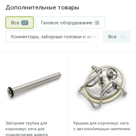
Дополнительные товары
Все
Газовое оборудование
27
3
Коннекторы, заборные головки и аксессуары для кегов
Все
Охмеление сусла
Пивные кеги
2
1
Шланги и хомуты
1
Заборная трубка для
Крышка для корнелиус кега
корнелиус кега для
с автомобильным ниппелем
подключения шланга