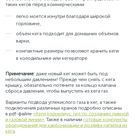
таких кегов перед коммерческими:
легко моется изнутри благодаря широкой
горловине,
объём кега подходит для домашних объёмов
варки,
компактные размеры позволяют хранить кеги
в холодильнике или кегераторе.
Примечание:
даже новый кег может быть под
небольшим давлением! Прежде чем снять с кега
крышку, обязательно потяните за кольцо клапана
сброса давления, чтобы выпустить из кега газ.
Варианты подвода углекислого газа в кег, а также
подключения различных кранов подробно описаны
в pdf-файле
«Кеги корнелиус: гид по созданию пивной
и газовой линии»
. Также в наличии
готовые комплекты
оборудования для карбонизации и розлива напитка из
кега
.