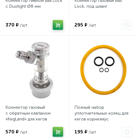
Коннектор пивной Ball Lock
Коннектор газовый Ball
с Duotight Ø8 мм
Lock, под шланг
370 ₽
295 ₽
/шт.
/шт.
Коннектор газовый
Полный набор
с обратным клапаном
уплотнительных колец для
«KegLand» для кегов
кегов корнелиус
с фитингом Ball Lock
570 ₽
195 ₽
/шт.
/шт.