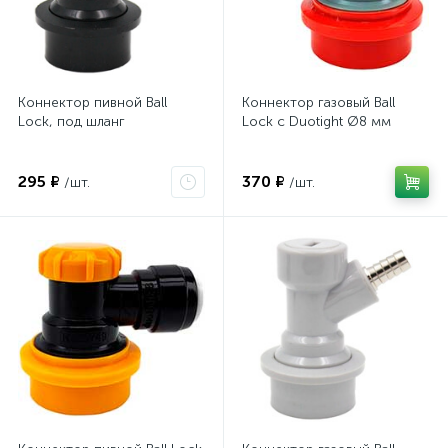
Коннектор пивной Ball
Коннектор газовый Ball
Lock, под шланг
Lock с Duotight Ø8 мм
295 ₽
370 ₽
/шт.
/шт.