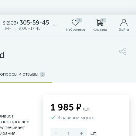
0
0
305-59-45
8 (903)
ПН–ПТ 9:00–17:45
Избранное
Корзина
Войти
d
опросы и отзывы
6
1 985 ₽
/шт.
живает
В наличии много
а контроллер
беспечивает
ирания.
-
+
шт.