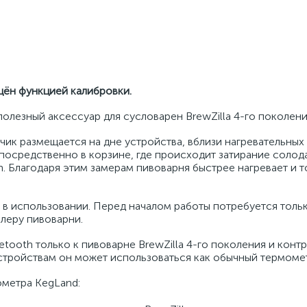
щён функцией калибровки.
лезный аксессуар для сусловарен BrewZilla 4-го поколени
ик размещается на дне устройства, вблизи нагревательных
осредственно в корзине, где происходит затирание солод
h. Благодаря этим замерам пивоварня быстрее нагревает и 
в использовании. Перед началом работы потребуется тольк
леру пивоварни.
tooth только к пивоварне BrewZilla 4-го поколения и конт
стройствам он может использоваться как обычный термоме
метра KegLand: