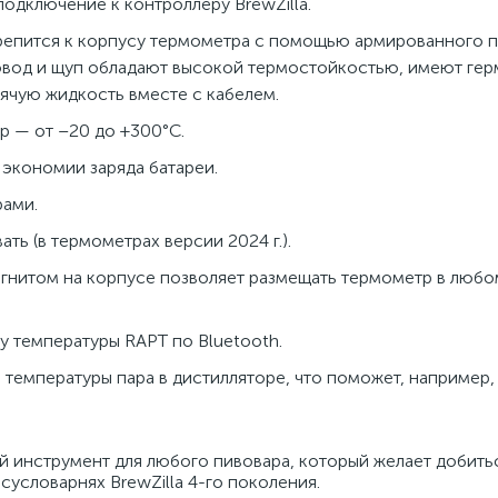
подключение к контроллеру BrewZilla.
репится к корпусу термометра с помощью армированного п
овод и щуп обладают высокой термостойкостью, имеют ге
ячую жидкость вместе с кабелем.
 — от –20 до +300°С.
 экономии заряда батареи.
рами.
ть (в термометрах версии 2024 г.).
гнитом на корпусе позволяет размещать термометр в люб
 температуры RAPT по Bluetooth.
температуры пара в дистилляторе, что поможет, например,
инструмент для любого пивовара, который желает добить
сусловарнях BrewZilla 4-го поколения.