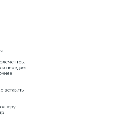
я.
 элементов.
а и передаёт
точнее
о вставить
роллеру
тр.