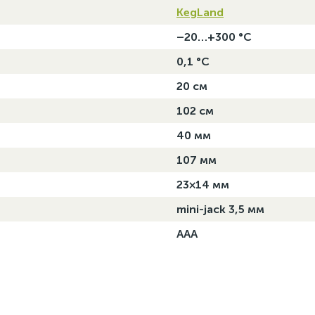
KegLand
–20…+300 °C
0,1 °C
20 см
102 см
40 мм
107 мм
23×14 мм
mini-jack 3,5 мм
ААА