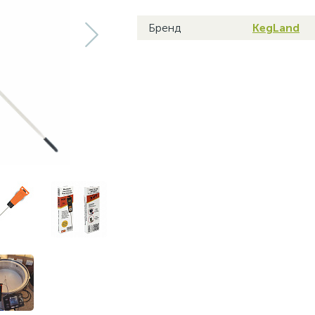
Бренд
KegLand