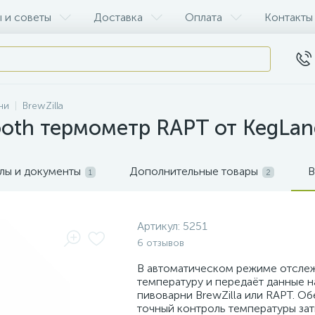
 и советы
Доставка
Оплата
Контакты
ни
BrewZilla
oth термометр RAPT от KegLan
лы и документы
Дополнительные товары
В
1
2
Артикул:
5251
6 отзывов
В автоматическом режиме отсле
температуру и передаёт данные н
пивоварни BrewZilla или RAPT. О
точный контроль температуры зат