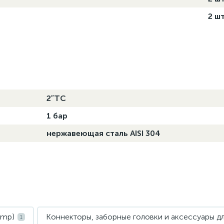
2 шт
2″TC
1 бар
нержавеющая сталь AISI 304
amp)
Коннекторы, заборные головки и аксессуары дл
1