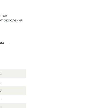
нтов
от окисления
зом —
.
.
.
.
т