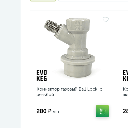
Коннектор газовый Ball Lock, с
Ко
резьбой
шл
280 ₽
2
/шт.