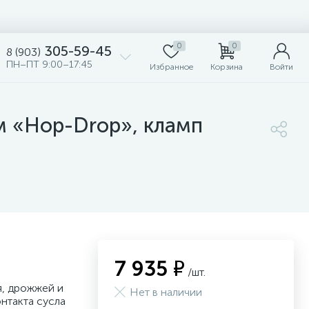
0
0
305-59-45
8 (903)
ПН–ПТ 9:00–17:45
Избранное
Корзина
Войти
м «Hop-Drop», кламп
7 935 ₽
/шт.
я, дрожжей и
Нет в наличии
онтакта сусла