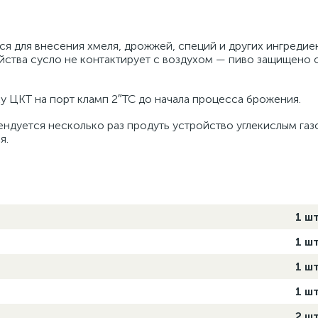
ся для внесения хмеля, дрожжей, специй и других ингредие
йства сусло не контактирует с воздухом — пиво защищено 
у ЦКТ на порт кламп 2″TC до начала процесса брожения.
ндуется несколько раз продуть устройство углекислым га
я.
1 шт
1 шт
1 шт
1 шт
2 ш