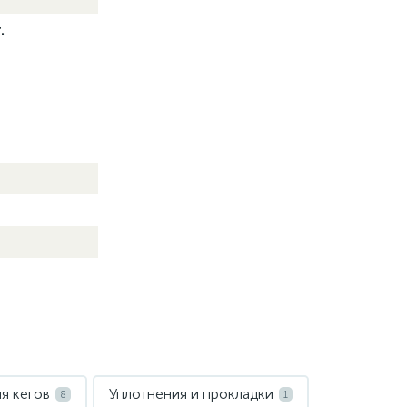
.
я кегов
Уплотнения и прокладки
8
1