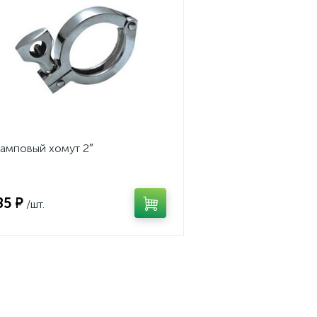
амповый хомут 2″
85 ₽
/шт.