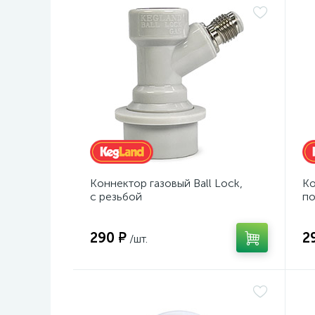
Коннектор газовый Ball Lock,
Ко
с резьбой
по
290 ₽
2
/шт.