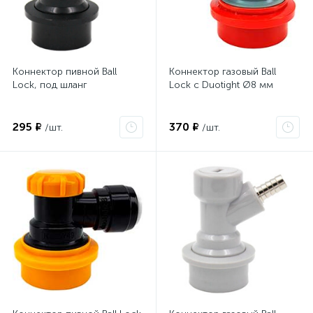
Коннектор пивной Ball
Коннектор газовый Ball
Lock, под шланг
Lock с Duotight Ø8 мм
295 ₽
370 ₽
/шт.
/шт.