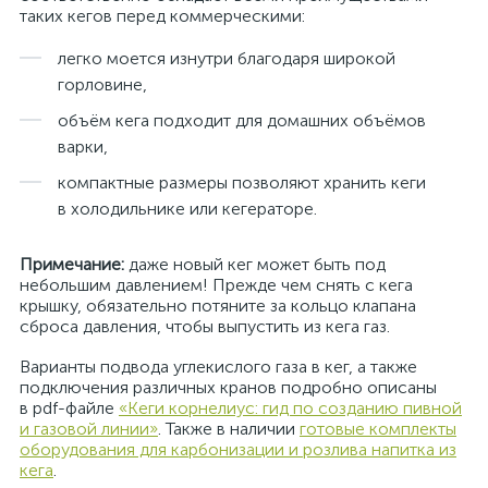
таких кегов перед коммерческими:
легко моется изнутри благодаря широкой
горловине,
объём кега подходит для домашних объёмов
варки,
компактные размеры позволяют хранить кеги
в холодильнике или кегераторе.
Примечание:
даже новый кег может быть под
небольшим давлением! Прежде чем снять с кега
крышку, обязательно потяните за кольцо клапана
сброса давления, чтобы выпустить из кега газ.
Варианты подвода углекислого газа в кег, а также
подключения различных кранов подробно описаны
в pdf-файле
«Кеги корнелиус: гид по созданию пивной
и газовой линии»
. Также в наличии
готовые комплекты
оборудования для карбонизации и розлива напитка из
кега
.