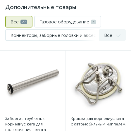
Дополнительные товары
Все
Газовое оборудование
27
3
Коннекторы, заборные головки и аксессуары для кегов
Все
Охмеление сусла
Пивные кеги
2
1
Шланги и хомуты
1
Заборная трубка для
Крышка для корнелиус кега
корнелиус кега для
с автомобильным ниппелем
подключения шланга