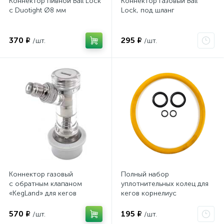
Коннектор пивной Ball Lock
Коннектор газовый Ball
с Duotight Ø8 мм
Lock, под шланг
370 ₽
295 ₽
/шт.
/шт.
Коннектор газовый
Полный набор
с обратным клапаном
уплотнительных колец для
«KegLand» для кегов
кегов корнелиус
с фитингом Ball Lock
570 ₽
195 ₽
/шт.
/шт.