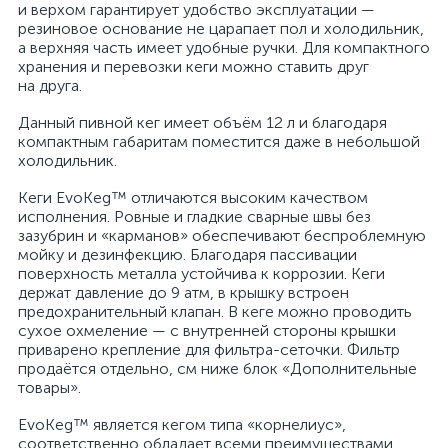
и верхом гарантирует удобство эксплуатации —
резиновое основание не царапает пол и холодильник,
а верхняя часть имеет удобные ручки. Для компактного
хранения и перевозки кеги можно ставить друг
на друга.
Данный пивной кег имеет объём 12 л и благодаря
компактным габаритам поместится даже в небольшой
холодильник.
Кеги EvoKeg™ отличаются высоким качеством
исполнения. Ровные и гладкие сварные швы без
зазубрин и «карманов» обеспечивают беспроблемную
мойку и дезинфекцию. Благодаря пассивации
поверхность металла устойчива к коррозии. Кеги
держат давление до 9 атм, в крышку встроен
предохранительный клапан. В кеге можно проводить
сухое охмеление — с внутренней стороны крышки
приварено крепление для фильтра-сеточки. Фильтр
продаётся отдельно, см ниже блок «Дополнительные
товары».
EvoKeg™ является кегом типа «корнелиус»,
соответственно обладает всеми преимуществами